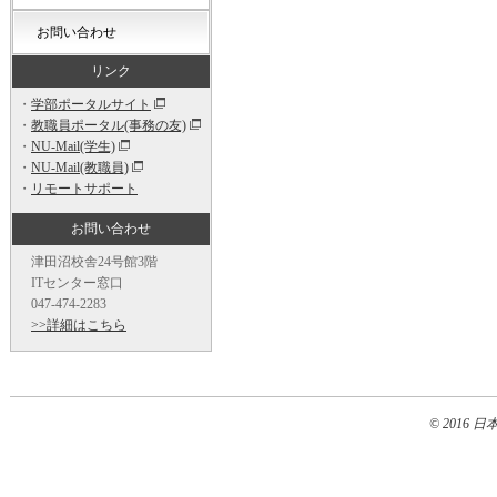
お問い合わせ
リンク
・
学部ポータルサイト
・
教職員ポータル(事務の友)
・
NU-Mail(学生)
・
NU-Mail(教職員)
・
リモートサポート
お問い合わせ
津田沼校舎24号館3階
ITセンター窓口
047-474-2283
>>詳細はこちら
© 2016