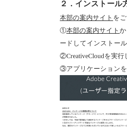
２．インストール
本部の案内サイト
をご
①
本部の案内サイト
か
ードしてインストー
②CreativeClou
③アプリケーション