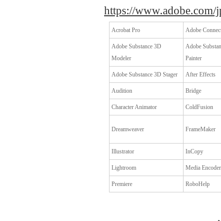
https://www.adobe.com/jp
Acrobat Pro
Adobe Connec
Adobe Substance 3D
Adobe Substa
Modeler
Painter
Adobe Substance 3D Stager
After Effects
Audition
Bridge
Character Animator
ColdFusion
Dreamweaver
FrameMaker
Illustrator
InCopy
Lightroom
Media Encoder
Premiere
RoboHelp