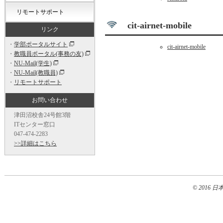
リモートサポート
cit-airnet-mobile
リンク
・
学部ポータルサイト
cit-airnet-mobile
・
教職員ポータル(事務の友)
・
NU-Mail(学生)
・
NU-Mail(教職員)
・
リモートサポート
お問い合わせ
津田沼校舎24号館3階
ITセンター窓口
047-474-2283
>>詳細はこちら
© 2016