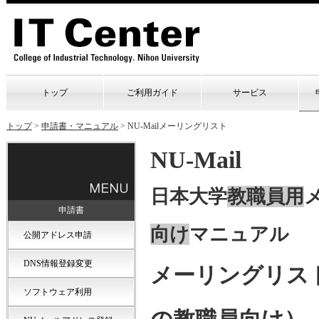
トップ
ご利用ガイド
サービス
トップ
>
申請書・マニュアル
>
NU-Mailメーリングリスト
NU-Mail
日本大学
教職員用
申請書
向け
マニュアル （2
公開アドレス申請
DNS情報登録変更
メーリングリスト
ソフトウェア利用