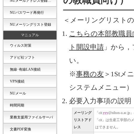
の教職員向け）
NUメールアドレス登録…
NUパスワード再発行
＜メーリングリスト
NUメーリングリスト登録
こちらの本部教職員
マニュアル
ウィルス対策
ト開設申請
」から，
アドビ社ソフト
い。
無線･有線LAN接続
※
事務の友
＞1Stメ
VPN接続
システムメニュー）
NUメール
必要入力事項の説明
時間同期
メーリング
「cit.
yyy
@nihon-u.ac.j
業務支援用ファイルサーバ
リストアド
「cit」は生産工学部
レス
はできません。
文書PDF変換