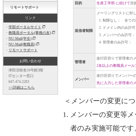
目的
生産工学部 に続けて
目
リモートサポート
メーリングリストに対
リンク
制限なし： 全ての
・
学部ポータルサイト
ドメイン内のみ許可： 
送信者制限
・
教職員ポータル(事務の友)
メンバーのみ許可：
・
NU-Mail(学生)
管理者のみ許可： 
・
NU-Mail(教職員)
・
リモートサポート
改行区切りで管理者の
お問い合わせ
管理者
2名以上の教職員メール
津田沼校舎24号館3階
改行区切りでメンバー
ITセンター窓口
メンバー
047-474-2283
先に入力した管理者の
>>詳細はこちら
＜メンバーの変更につ
メンバーの変更等メ
者のみ実施可能です