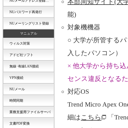
本部周知サイト(大学
NUメールアドレス登録…
NUパスワード再発行
能)
NUメーリングリスト登録
対象機機器
マニュアル
○ 大学が所管する
ウィルス対策
入したパソコン）
アドビ社ソフト
× 他大学から持ち
無線･有線LAN接続
センス違反となる
VPN接続
NUメール
対応OS
時間同期
Trend Micro Apex
業務支援用ファイルサーバ
細は
こちら
「Tren
文書PDF変換