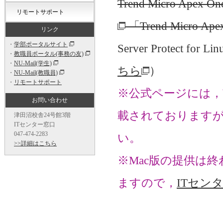
Trend Micro Apex
リモートサポート
「Trend Micro 
リンク
・
学部ポータルサイト
Server Protect for
・
教職員ポータル(事務の友)
・
NU-Mail(学生)
ちら
）
・
NU-Mail(教職員)
・
リモートサポート
※公式ページには，W
お問い合わせ
載されておりますが
津田沼校舎24号館3階
ITセンター窓口
047-474-2283
い。
>>詳細はこちら
※Mac版の提供は
ますので，
ITセン